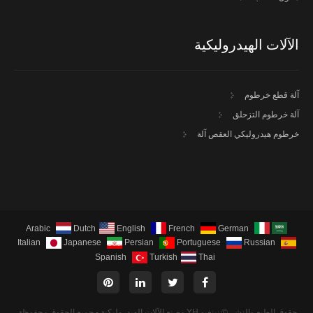
الآلات الهيدروليكية
آلة قطع خرطوم
آلة خرطوم التزحلق
خرطوم هيدروليكي العقص آلة
Arabic
Dutch
English
French
German
Italian
Japanese
Persian
Portuguese
Russian
Spanish
Turkish
Thai
حقوق الطبع والنشر © نينغبو YH مصنع الآلات الهيدروليكية - جميع الحقوق محفوظة.