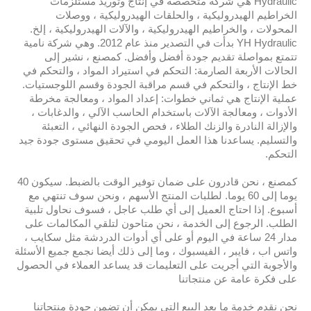
Hydraulic هي شركة متخصصة في إنتاج وتوريد مستلزمات
الخراطيم الهيدروليكية ، والحلقات الهيدروليكية ، ووصلات
المحولات ، والخراطيم الهيدروليكية ، والآلات الهيدروليكية ، إلخ.
YH Hydraulic بدأت في التصدير منذ عام 2012. وهي شركة نامية
تتمتع بمواصلة تقديم جودة أفضل وأفضل. كمصنع ، نشير إلى
الحالات الأربعة الصارمة: التحكم في استيراد المواد ، والتحكم في
خط الإنتاج ، والتحكم في قسم مراقبة الجودة وقسم اللوجستيات.
عملية الإنتاج هي ثماني خطوات: إعداد المواد ، ومعالجة مخرطة
الأدوات ، ومعالجة الآلات باستخدام الحاسب الآلي ، والدغابات ،
والإزالة النادرة والزنك الطلاء ، فحص الجودة النهائي ، التعبئة
والتسليم. يساعدنا هذا العمل اليومي في تحقيق مستوى جودة جيد
التحكم.
كمصنع ، نحن قادرون على ضمان توفير الوقت بالضبط. سيكون 40
يوما إلى 60 يوما. لطلبات المنتج الأسهم ، ونحن سوف تنتهي مع
أسبوع. إذا احتاج العميل إلى أي طلب عاجل ، فسوف نحاول تلبية
الطلب. الرجوع إلى الخدمة ، نحن متاحون لتلقي المكالمات على
مدار 24 ساعة في اليوم أو على أي أدوات الدردشة مثل سكايب ،
واتس اب ، فايبر ، الفيسبوك ، وما إلى ذلك أيضا نجمع جميع الأسئلة
والأجوبة التي أجريت على التعليمات قد يساعد العملاء في الحصول
على فكرة عامة عن منتجاتنا
نحن نقدم خدمة ما بعد البيع التي يمكن أن تضمن جودة منتجاتنا